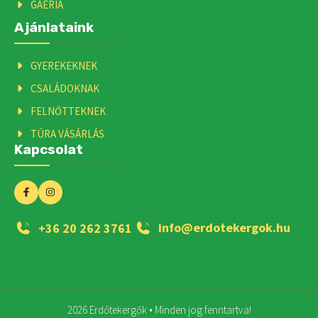
GAÉRIA
Ajánlataink
GYEREKEKNEK
CSALÁDOKNAK
FELNŐTTEKNEK
TÚRA VÁSÁRLÁS
Kapcsolat
info@erdotekergok.hu
+36 20 262 3761
2026 Erdőtekergők • Minden jog fenntartva!